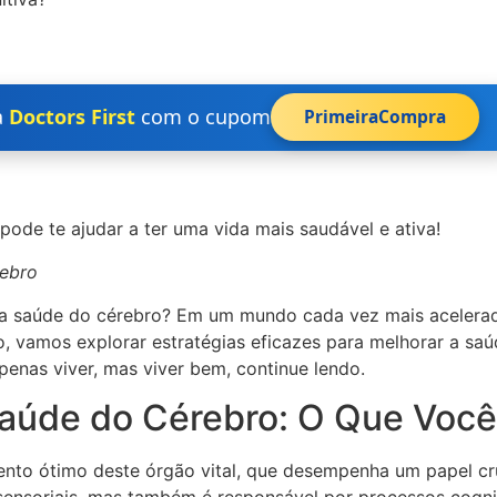
a
Doctors First
com o cupom
PrimeiraCompra
ode te ajudar a ter uma vida mais saudável e ativa!
rebro
da saúde do cérebro? Em um mundo cada vez mais acelerado
o, vamos explorar estratégias eficazes para melhorar a sa
enas viver, mas viver bem, continue lendo.
úde do Cérebro: O Que Você
nto ótimo deste órgão vital, que desempenha um papel cru