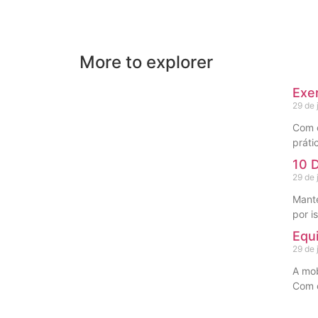
More to explorer
Exer
29 de 
Com o
práti
10 
29 de 
Mante
por i
Equ
29 de 
A mob
Com 