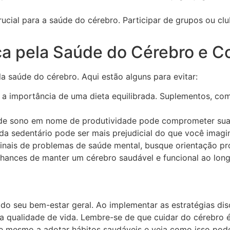
rucial para a saúde do cérebro. Participar de grupos ou c
a pela Saúde do Cérebro e C
 saúde do cérebro. Aqui estão alguns para evitar:
a importância de uma dieta equilibrada. Suplementos, c
 de sono em nome de produtividade pode comprometer sua 
da sedentário pode ser mais prejudicial do que você imagi
nais de problemas de saúde mental, busque orientação pro
chances de manter um cérebro saudável e funcional ao long
do seu bem-estar geral. Ao implementar as estratégias di
 qualidade de vida. Lembre-se de que cuidar do cérebro é
je mesmo a adotar hábitos saudáveis e veja como isso pode