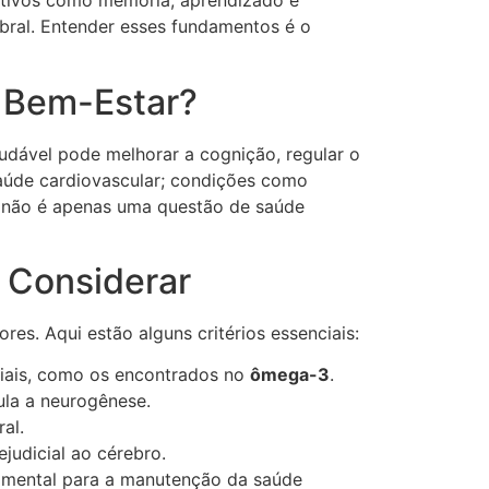
itivos como memória, aprendizado e
bral. Entender esses fundamentos é o
u Bem-Estar?
dável pode melhorar a cognição, regular o
aúde cardiovascular; condições como
ro não é apenas uma questão de saúde
a Considerar
es. Aqui estão alguns critérios essenciais:
nciais, como os encontrados no
ômega-3
.
ula a neurogênese.
al.
judicial ao cérebro.
damental para a manutenção da saúde