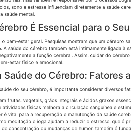
sensoriais, mas também é responsável por processos cogn
ios, sono e estresse influenciam diretamente a saúde cere
ua saúde mental.
érebro É Essencial para o Se
 o bem-estar geral. Pesquisas mostram que um cérebro sau
. A saúde do cérebro também está intimamente ligada à s
 negativamente a função cerebral. Assim, cuidar do céreb
em-estar físico e emocional.
 a Saúde do Cérebro: Fatores 
úde do seu cérebro, é importante considerar diversos fator
em frutas, vegetais, grãos integrais e ácidos graxos esse
e atividades físicas melhora a circulação sanguínea e estim
 é vital para a recuperação e manutenção da saúde cerebr
o meditação e ioga ajudam a reduzir o estresse, que é pre
ldade de concentração ou mudanças de humor, também é fun