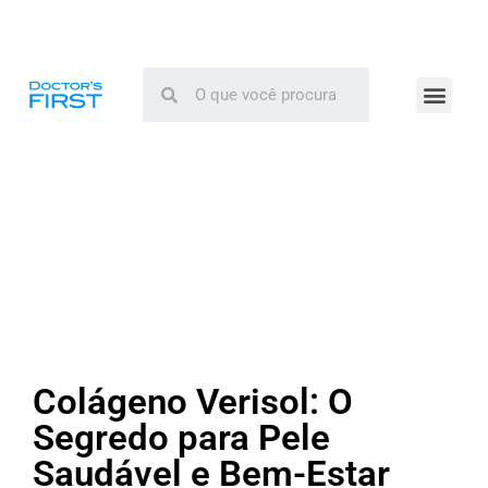
Nossos produtos
Seja um assinante
Hábitos Saudáveis
Bem-estar e longevidade
Saúde da mente
Colágeno Verisol: O
Segredo para Pele
Saudável e Bem-Estar